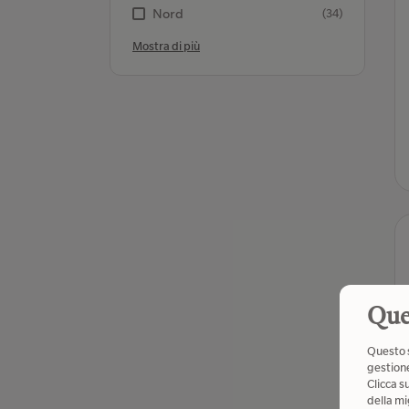
Nord
(34)
Mostra di più
Que
Questo s
gestione
Clicca s
della mi