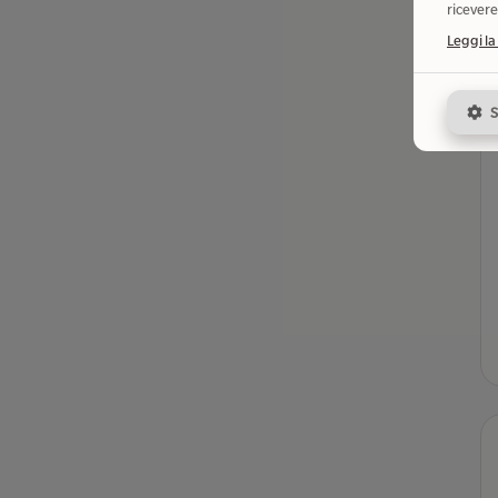
ricevere
Leggi la
S