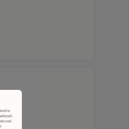
tenti e
alizzati.
ndo così
i