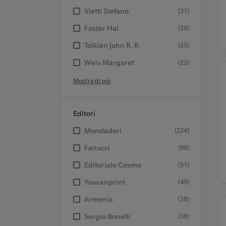
Vietti Stefano
(31)
Foster Hal
(29)
Tolkien John R. R.
(25)
Weis Margaret
(22)
Mostra di più
Editori
Mondadori
(224)
Fanucci
(99)
Editoriale Cosmo
(51)
Youcanprint
(49)
Armenia
(38)
Sergio Bonelli
(38)