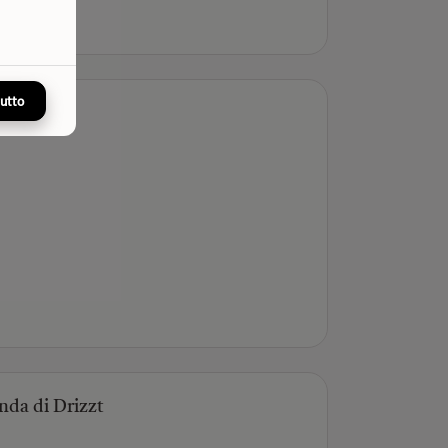
tutto
da di Drizzt