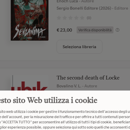
Enoch Luca
- Autore
Sergio Bonelli Editore (2026)
- Editore
(0)
€ 23,00
Verifica disponibilità
Seleziona libreria
The second death of Locke
Bovalino V. L.
- Autore
Il Castoro (2026)
- Editore
sto sito Web utilizza i cookie
(1)
ito web utilizza i cookie per gestire il funzionamento tecnico dell'accesso degli u
€ 26,00
Verifica disponibilità
 dell'account, per la misurazione del traffico e per offrire a tutti contenuti person
u "ACCETTA TUTTO" per acconsentire all'utilizzo di tutti i tipi di cookie, beneficia
glior esperienza possibile, oppure seleziona qui sotto solo quelli che acconsenti d