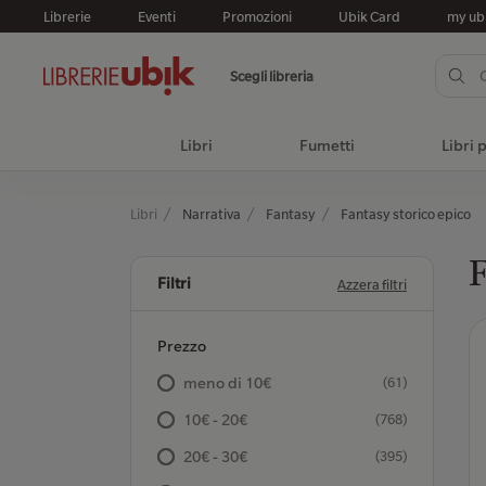
Librerie
Eventi
Promozioni
Ubik Card
my ub
Scegli libreria
Libri
Fumetti
Libri 
Libri
Narrativa
Fantasy
Fantasy storico epico
F
Filtri
Azzera filtri
Prezzo
meno di 10€
(61)
10€ - 20€
(768)
20€ - 30€
(395)