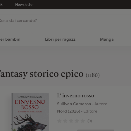
ik
Newsletter
per bambini
Libri per ragazzi
Manga
antasy storico epico
(1180)
L' inverno rosso
Sullivan Cameron
- Autore
Nord (2026)
- Editore
(0)