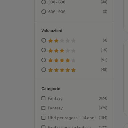
30€ - 60€
(44)
60€ - 90€
(3)
Valutazioni
(4)
(15)
(51)
(48)
Categorie
Fantasy
(824)
Fantasy
(375)
Libri per ragazzi - 14 anni
(154)
Fantascienza e fantasy
(122)