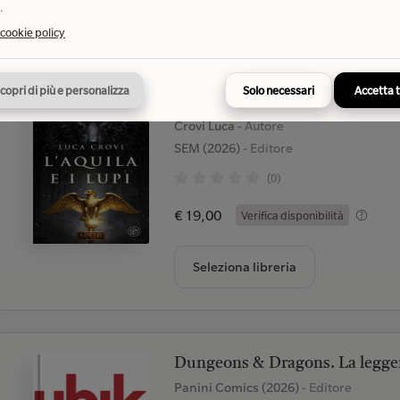
Seleziona libreria
.
 cookie policy
copri di più e personalizza
Solo necessari
Accetta 
L' aquila e i lupi
Crovi Luca
- Autore
SEM (2026)
- Editore
(0)
€ 19,00
Verifica disponibilità
Seleziona libreria
Dungeons & Dragons. La leggen
Panini Comics (2026)
- Editore