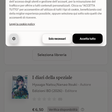
dell'accesso degli utenti e gestione dell'account, per la misurazione del
traffico e per offrire a tutti contenuti personalizzati. Clicca su "ACCETTA
I diari della speziale
TUTTO" per acconsentire all'utilizzo di tutti i tipi di cookie, beneficiando così
della miglior esperienza possibile, oppure seleziona qui sotto solo quelli che
Hyuuga Natsu;Nanao Itsuki
- Autore
acconsenti di ricevere.
Edizioni BD (2021)
- Editore
Leggi la cookie policy
(0)
Solo necessari
Accetta tutto
€ 6,50
Verifica disponibilità
Seleziona libreria
I diari della speziale
Hyuuga Natsu;Nanao Itsuki
- Autore
Edizioni BD (2026)
- Editore
(0)
€ 6,50
Verifica disponibilità