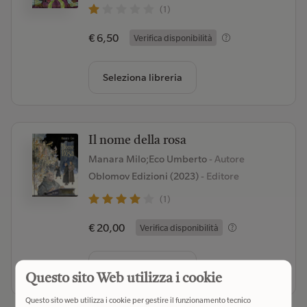
(1)
€ 6,50
Verifica disponibilità
Seleziona libreria
Il nome della rosa
Manara Milo;Eco Umberto
- Autore
Oblomov Edizioni (2023)
- Editore
(1)
€ 20,00
Verifica disponibilità
Seleziona libreria
Questo sito Web utilizza i cookie
Questo sito web utilizza i cookie per gestire il funzionamento tecnico