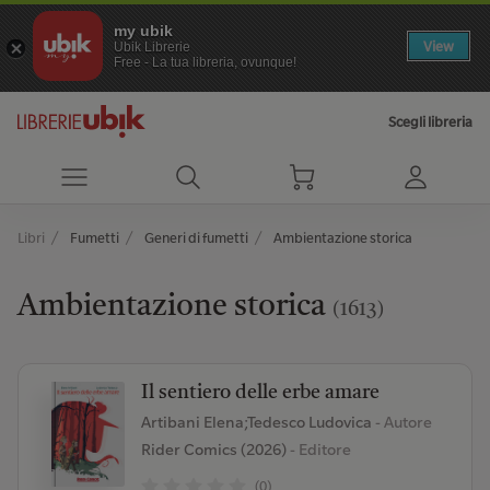
my ubik
View
Ubik Librerie
Free - La tua libreria, ovunque!
Scegli libreria
Libri
Fumetti
Generi di fumetti
Ambientazione storica
Ambientazione storica
(1613)
Il sentiero delle erbe amare
Artibani Elena;Tedesco Ludovica
- Autore
Rider Comics (2026)
- Editore
(0)