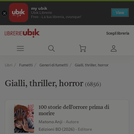
my ubik
View
Ubik Librerie
Free - La tua libreria, ovunque!
Scegli libreria
Libri
Fumetti
Generi di fumetti
Gialli, thriller, horror
Gialli, thriller, horror
(6856)
100 storie dell’orrore prima di
morire
Matono Anji
- Autore
Edizioni BD (2026)
- Editore