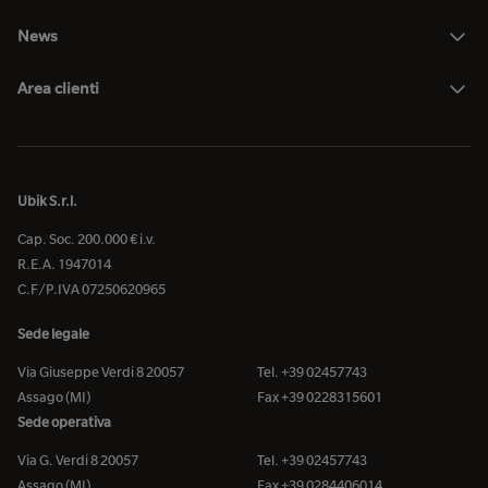
News
Area clienti
Ubik S.r.l.
Cap. Soc. 200.000 € i.v.
R.E.A. 1947014
C.F/P.IVA 07250620965
Sede legale
Via Giuseppe Verdi 8 20057
Tel. +39 02457743
Assago (MI)
Fax +39 0228315601
Sede operativa
Via G. Verdi 8 20057
Tel. +39 02457743
Assago (MI)
Fax +39 0284406014