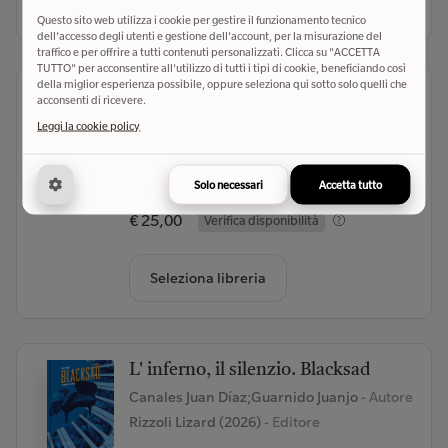
Seleziona libreria
Questo sito web utilizza i cookie per gestire il funzionamento tecnico
dell'accesso degli utenti e gestione dell'account, per la misurazione del
traffico e per offrire a tutti contenuti personalizzati. Clicca su "ACCETTA
TUTTO" per acconsentire all'utilizzo di tutti i tipi di cookie, beneficiando così
della miglior esperienza possibile, oppure seleziona qui sotto solo quelli che
Anima rossa. Blacksad. Nuova ediz.
acconsenti di ricevere.
Díaz Canales Juan;Guarnido Juanjo
- Autore
Leggi la cookie policy
Rizzoli Lizard (2026)
- Editore
(0)
Solo necessari
Accetta tutto
€ 25,00
Verifica disponibilità
Seleziona libreria
L' inferno, il silenzio. Blacksad
Canales Juan Díaz;Guarnido Juanjo
- Autore
Rizzoli Lizard (2026)
- Editore