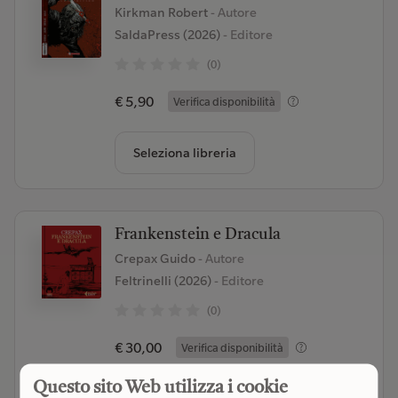
Kirkman Robert
- Autore
SaldaPress (2026)
- Editore
(0)
€ 5,90
Verifica disponibilità
Seleziona libreria
Frankenstein e Dracula
Crepax Guido
- Autore
Feltrinelli (2026)
- Editore
(0)
€ 30,00
Verifica disponibilità
Questo sito Web utilizza i cookie