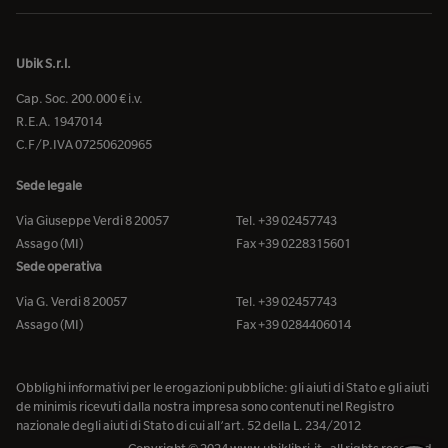
Ubik S.r.l.
Cap. Soc. 200.000 € i.v.
R.E.A. 1947014
C.F/P.IVA 07250620965
Sede legale
Via Giuseppe Verdi 8 20057
Tel. +39 02457743
Assago (MI)
Fax +39 0228315601
Sede operativa
Via G. Verdi 8 20057
Tel. +39 02457743
Assago (MI)
Fax +39 0284406014
Obblighi informativi per le erogazioni pubbliche: gli aiuti di Stato e gli aiuti
de minimis ricevuti dalla nostra impresa sono contenuti nel Registro
nazionale degli aiuti di Stato di cui all’art. 52 della L. 234/2012
Copyright © 2024 www.ubiklibri.it - all rights reserved