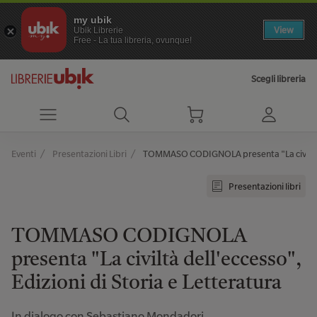
my ubik
View
Ubik Librerie
Free - La tua libreria, ovunque!
Scegli libreria
Eventi
Presentazioni Libri
TOMMASO CODIGNOLA presenta "La civiltà del
Presentazioni libri
TOMMASO CODIGNOLA
presenta "La civiltà dell'eccesso",
Edizioni di Storia e Letteratura
In dialogo con Sebastiano Mondadori