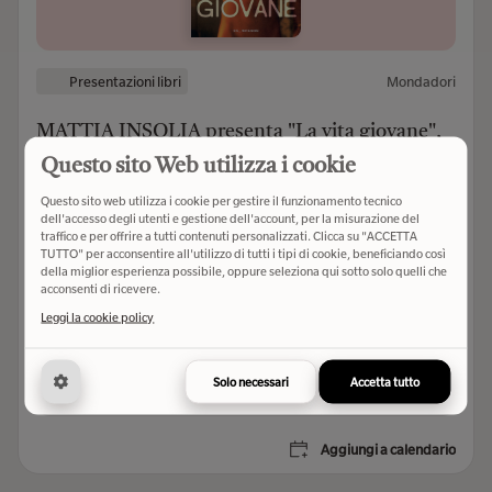
Presentazioni libri
Mondadori
MATTIA INSOLIA presenta "La vita giovane",
Mondadori
Questo sito Web utilizza i cookie
In dialogo con Sebastiano Mondadori
Questo sito web utilizza i cookie per gestire il funzionamento tecnico
dell'accesso degli utenti e gestione dell'account, per la misurazione del
traffico e per offrire a tutti contenuti personalizzati. Clicca su "ACCETTA
TUTTO" per acconsentire all'utilizzo di tutti i tipi di cookie, beneficiando così
della miglior esperienza possibile, oppure seleziona qui sotto solo quelli che
acconsenti di ricevere.
Organizzatore
Leggi la cookie policy
luglio
Presso Villa Comunale Crastan
27
Solo necessari
Accetta tutto
19:00
Aggiungi a calendario